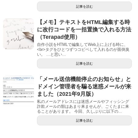
記事を読む
【メモ】テキストをHTML編集する時
に改行コードを一括置換で入れる方法
（Terapad使用）
自作小説をHTMLで編集してWeb上に上げる時に、
<br>タグをひとつずつコピペして入れるのが面倒臭
い。 …と思い...
記事を読む
「メール送信機能停止のお知らせ」と
ドメイン管理者を騙る迷惑メールが来
ました（2021年9月版）
私のメールアドレスには迷惑メールやフィッシング
詐欺メールの類はあまり来ませんが、ごくたまに来
ることがあります。 今回、久しぶりに以下の...
記事を読む