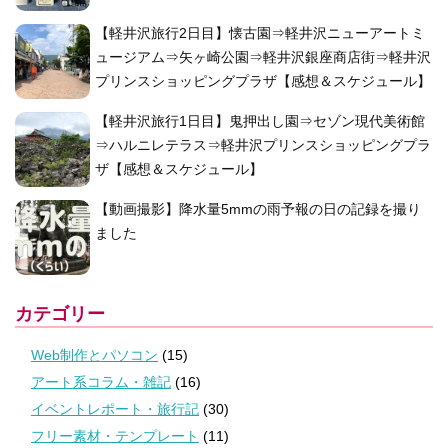
【軽井沢旅行2日目】懐古園⇒軽井沢ニューアートミ
ュージアム⇒矢ヶ崎公園⇒軽井沢銀座商店街⇒軽井沢
プリンスショッピングプラザ【感想＆スケジュール】
【軽井沢旅行1日目】鬼押出し園⇒セゾン現代美術館
⇒ハルニレテラス⇒軽井沢プリンスショッピングプラ
ザ【感想＆スケジュール】
【動画撮影】降水量5mmの雨予報の日の記録を撮り
ました
カテゴリー
Web制作とパソコン
(15)
アート系コラム・雑記
(16)
イベントレポート・旅行記
(30)
フリー素材・テンプレート
(11)