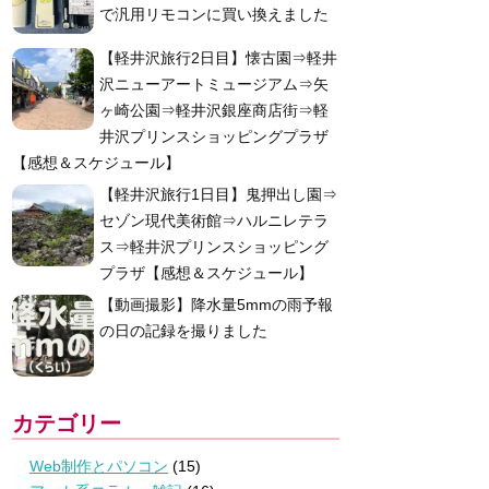
で汎用リモコンに買い換えました
【軽井沢旅行2日目】懐古園⇒軽井
沢ニューアートミュージアム⇒矢
ヶ崎公園⇒軽井沢銀座商店街⇒軽
井沢プリンスショッピングプラザ
【感想＆スケジュール】
【軽井沢旅行1日目】鬼押出し園⇒
セゾン現代美術館⇒ハルニレテラ
ス⇒軽井沢プリンスショッピング
プラザ【感想＆スケジュール】
【動画撮影】降水量5mmの雨予報
の日の記録を撮りました
カテゴリー
Web制作とパソコン
(15)