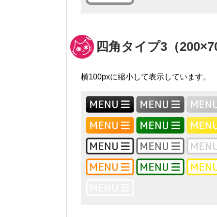
四角タイプ3（200×7
横100pxに縮小して表示しています。