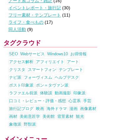
アート系コラム・雑記
(16)
イベントレポート・旅行記
(30)
フリー素材・テンプレート
(11)
ライフ・食べもの
(17)
同人活動
(9)
タグクラウド
SEO
Webサービス
Windows10
お得情報
アクセス解析
アフィリエイト
アート
クリスタ
スマートフォン
テンプレート
ナビ派
フォーヴィスム
ヘルプデスク
ポスト印象派
ポン＝タヴァン派
ラファエル前派
体験談
動画撮影
印象派
口コミ・レビュー・評価・感想
心霊系
手芸
旅行記ブログ
映画
海外ドラマ
漫画
画像素材
画材
美術意匠学
美術館
背景素材
観光
象徴派
野獣派
メインメニュー