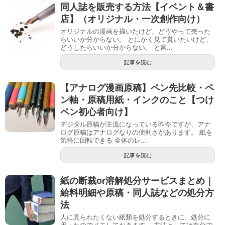
同人誌を販売する方法【イベント＆書
店】（オリジナル・一次創作向け）
オリジナルの漫画を描いたけど、どうやって売った
らいいか分からない。 とにかく見て貰いたいけど、
どうしたらいいか分からない。 と言...
記事を読む
【アナログ漫画原稿】ペン先比較・ペ
ン軸・原稿用紙・インクのこと【つけ
ペン初心者向け】
デジタル原稿が主流になっている昨今ですが、アナ
ログ原稿はアナログなりの便利さがあります。 紙を
気軽に回転できる 全体のレ...
記事を読む
紙の断裁or溶解処分サービスまとめ｜
給料明細や原稿・同人誌などの処分方
法
人に見られたくない紙類を処分するときに、処分に