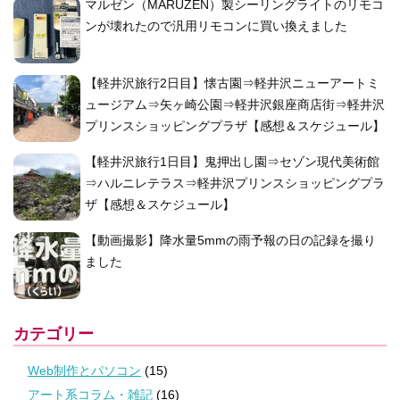
マルゼン（MARUZEN）製シーリングライトのリモコ
ンが壊れたので汎用リモコンに買い換えました
【軽井沢旅行2日目】懐古園⇒軽井沢ニューアートミ
ュージアム⇒矢ヶ崎公園⇒軽井沢銀座商店街⇒軽井沢
プリンスショッピングプラザ【感想＆スケジュール】
【軽井沢旅行1日目】鬼押出し園⇒セゾン現代美術館
⇒ハルニレテラス⇒軽井沢プリンスショッピングプラ
ザ【感想＆スケジュール】
【動画撮影】降水量5mmの雨予報の日の記録を撮り
ました
カテゴリー
Web制作とパソコン
(15)
アート系コラム・雑記
(16)