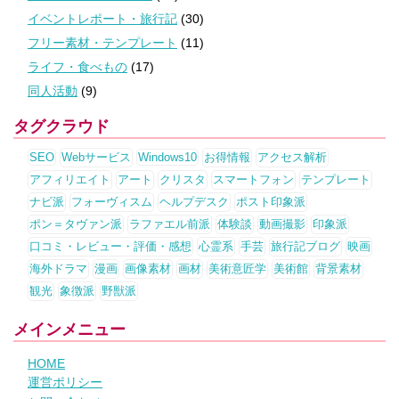
イベントレポート・旅行記
(30)
フリー素材・テンプレート
(11)
ライフ・食べもの
(17)
同人活動
(9)
タグクラウド
SEO
Webサービス
Windows10
お得情報
アクセス解析
アフィリエイト
アート
クリスタ
スマートフォン
テンプレート
ナビ派
フォーヴィスム
ヘルプデスク
ポスト印象派
ポン＝タヴァン派
ラファエル前派
体験談
動画撮影
印象派
口コミ・レビュー・評価・感想
心霊系
手芸
旅行記ブログ
映画
海外ドラマ
漫画
画像素材
画材
美術意匠学
美術館
背景素材
観光
象徴派
野獣派
メインメニュー
HOME
運営ポリシー