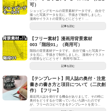
可）
ショッピングモールの背景素材データです。 自分で
撮った写真データを元に、手描きで制作しました。
漫画やイラストの背景などにどうぞ！ ...
記事を読む
【フリー素材】漫画用背景素材
003「階段01」（商用可）
階段の背景素材データです。 自分で撮った写真デー
タを元に、手描きで制作しました。 漫画やイラスト
の背景などにどうぞ！ 商用可/加工...
記事を読む
【テンプレート】同人誌の奥付・注意
書きの書き方と項目について（二次創
作）【フリー】
最近同人誌を発行する機会がありまして、その時に
奥付をどうするかで困っていろいろ調べたのです
が、フリーのコピペできるテンプレートを見つ...